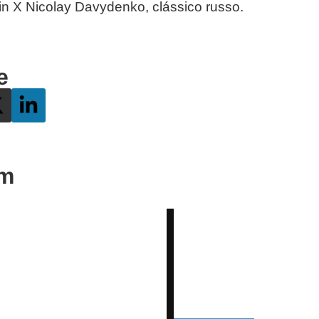
in X Nicolay Davydenko, clássico russo.
e
ém