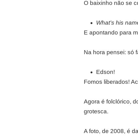
O baixinho não se c
What’s his na
E apontando para mi
Na hora pensei: só 
Edson!
Fomos liberados! A
Agora é folclórico, 
grotesca.
A foto, de 2008, é d