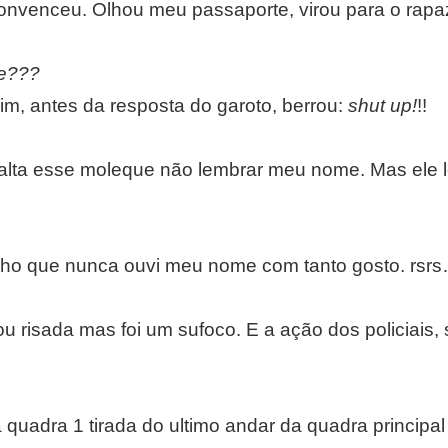
onvenceu. Olhou meu passaporte, virou para o rapa
me???
m, antes da resposta do garoto, berrou:
shut up!
!!
falta esse moleque não lembrar meu nome. Mas ele 
cho que nunca ouvi meu nome com tanto gosto. rsr
dou risada mas foi um sufoco. E a ação dos policiais, 
a quadra 1 tirada do ultimo andar da quadra principal 