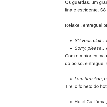
Os guardas, um gran
fina e estridente. S
Relaxei, entreguei p
S’il vous plait
…e
Sorry, please…
Com a maior calma d
do bolso, entreguei a
I am brazilian
, 
Tirei o folheto do ho
Hotel Califórni