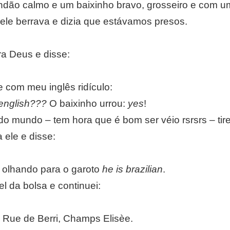
dão calmo e um baixinho bravo, grosseiro e com um
ó ele berrava e dizia que estávamos presos.
ra Deus e disse:
 com meu inglês ridículo:
english???
O baixinho urrou:
yes
!
o mundo – tem hora que é bom ser véio rsrsrs – tir
 ele e disse:
e olhando para o garoto
he is brazilian
.
tel da bolsa e continuei:
a, Rue de Berri, Champs Elisèe.