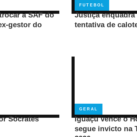
FUTEBOL
trocar a SAF do
Justiça enquadra
ex-gestor do
tentativa de calot
GERAL
or Sócrates
Iguaçu vence o H
segue invicto na 