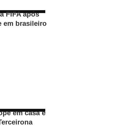
 a FIFA após
e em brasileiro
ope em casa e
Terceirona