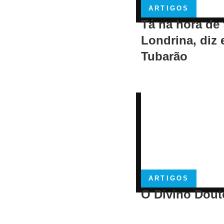
ARTIGOS
Tá na hora de 
Londrina, diz 
Tubarão
ARTIGOS
O Divino Dout